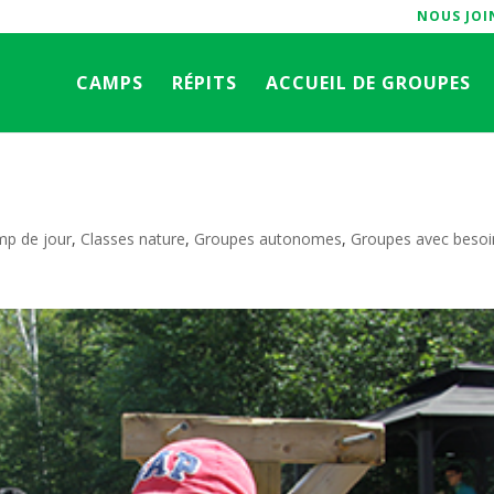
NOUS JOI
CAMPS
RÉPITS
ACCUEIL DE GROUPES
p de jour
,
Classes nature
,
Groupes autonomes
,
Groupes avec besoi